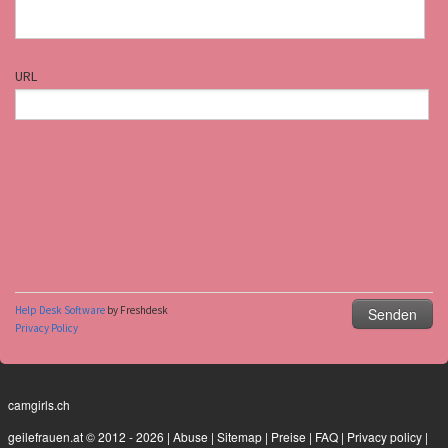
camgirls.ch
geilefrauen.at © 2012 - 2026
|
Abuse
|
Sitemap
|
Preise
|
FAQ
|
Privacy policy
|